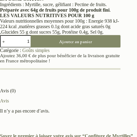
Ingrédients : Myrtille, sucre, gélifiant : Pectine de fruits.
Préparée avec 64g de fruits pour 100g de produit fini
.
LES VALEURS NUTRITIVES POUR 100 g
Valeurs nutritionnelles moyennes pour 100g : Energie 938 kJ-
224 kcal ,matières grasses 0.1g dont acide gras saturés 0g
,Glucides 55 g dont sucres 55g, Protéine 0.4g, Sel 0g.
Ajouter au panier
Catégorie :
Goûts simples
Ajoutez
36,00
€
de plus pour bénéficier de la livraison gratuite
en France métropolitaine !
Avis (0)
Avis
Il n’y a pas encore d’avis.
Soyez le premier à laisser votre avis sur “Confiture de Myrtilles”