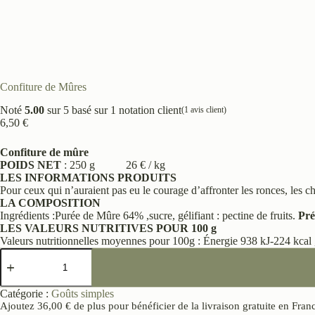
Confiture de Mûres
Noté
5.00
sur 5 basé sur
1
notation client
(
1
avis client)
6,50
€
Confiture de mûre
POIDS NET
: 250 g 26 € / kg
LES INFORMATIONS PRODUITS
Pour ceux qui n’auraient pas eu le courage d’affronter les ronces, les
LA COMPOSITION
Ingrédients :Purée de Mûre 64% ,sucre, gélifiant : pectine de fruits.
Pré
LES VALEURS NUTRITIVES POUR 100 g
Valeurs nutritionnelles moyennes pour 100g : Énergie 938 kJ-224 kcal ,
Catégorie :
Goûts simples
Ajoutez
36,00
€
de plus pour bénéficier de la livraison gratuite en Fran