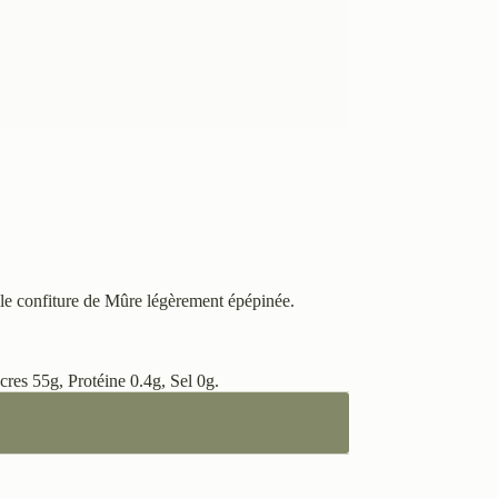
lle confiture de Mûre légèrement épépinée.
cres 55g, Protéine 0.4g, Sel 0g.