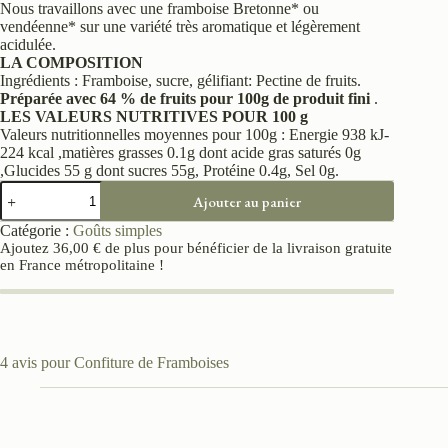
Nous travaillons avec une framboise Bretonne* ou
vendéenne* sur une variété très aromatique et légèrement
acidulée.
LA COMPOSITION
Ingrédients : Framboise, sucre, gélifiant: Pectine de fruits.
Préparée avec 64 % de fruits pour 100g de produit fini
.
LES VALEURS NUTRITIVES POUR 100 g
Valeurs nutritionnelles moyennes pour 100g : Energie 938 kJ-
224 kcal ,matières grasses 0.1g dont acide gras saturés 0g
,Glucides 55 g dont sucres 55g, Protéine 0.4g, Sel 0g.
Ajouter au panier
Catégorie :
Goûts simples
Ajoutez
36,00
€
de plus pour bénéficier de la livraison gratuite
en France métropolitaine !
4 avis pour
Confiture de Framboises